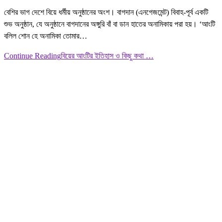
বেশির ভাগ দেশে বিয়ে ধর্মীয় অনুষ্ঠানের অংশ। বাগদান (এনগেজমেন্ট) বিবাহ-পূর্ব একটি
শুভ অনুষ্ঠান, যে অনুষ্ঠানে বাগদানের অঙ্গুরি বাঁ বা ডান হাতের অনামিকায় পরা হয়। ‘আংটি
বলিল শোন হে অনামিকা তোমার…
Continue Reading
বিয়ের আংটির ইতিহাস ও কিছু কথা …