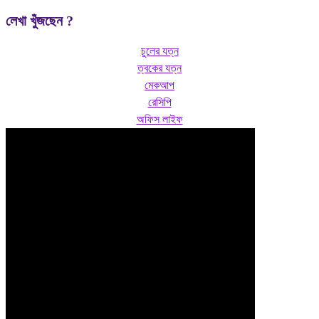
লেখা খুঁজছেন ?
চুলের যত্ন
ত্বকের যত্ন
মেকআপ
রেসিপি
অফিস লাইফ