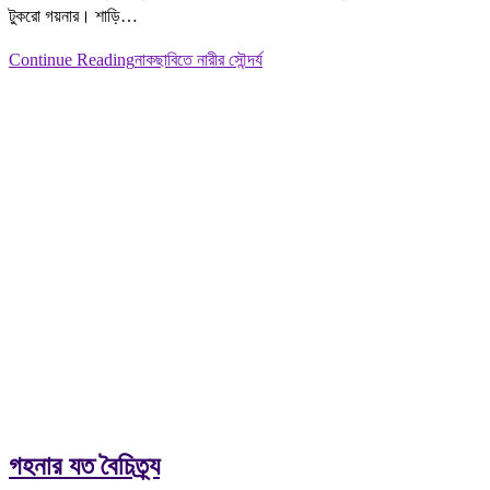
টুকরো গয়নার। শাড়ি…
Continue Reading
নাকছাবিতে নারীর সৌন্দর্য
গহনার যত বৈচিত্র্য