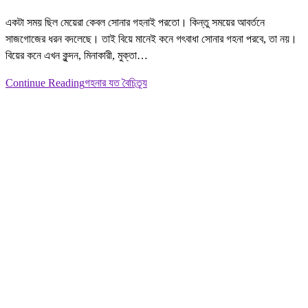
একটা সময় ছিল মেয়েরা কেবল সোনার গহনাই পরতো। কিন্তু সময়ের আবর্তনে
সাজগোজের ধরন বদলেছে। তাই বিয়ে মানেই কনে গৎবাধা সোনার গহনা পরবে, তা নয়।
বিয়ের কনে এখন কুন্দন, মিনাকারী, মুক্তা…
Continue Reading
গহনার যত বৈচিত্র্য