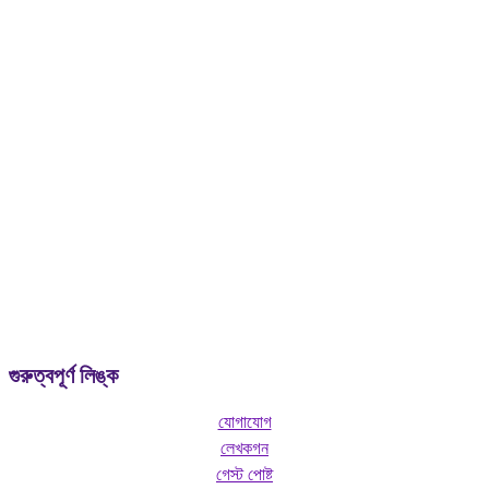
আমাদের মনে অনেক প্রশ্ন আসে যার উত্তর আমরা খুঁজে বেড়াই কিন্তু কাউকে জিজ্ঞাসা
করি না পাছে যদি বকা খাই কারন মানুষের কাছে সেই প্রশ্নগুলো সাদামাটা, অনর্থক, ফালতু
ভাবে। এমন সব প্রশ্নের সমাধান থাকবে এই “
Curious Bangali
” তে।
গুরুত্বপূর্ণ লিঙ্ক
যোগাযোগ
লেখকগন
গেস্ট পোষ্ট