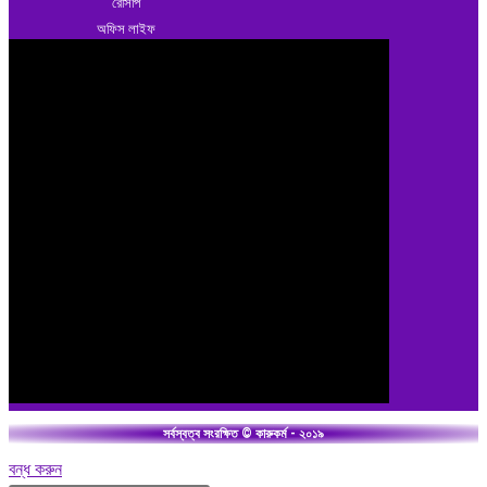
রেসিপি
অফিস লাইফ
সর্বস্বত্ব সংরক্ষিত © কারুকর্ম - ২০১৯
বন্ধ করুন