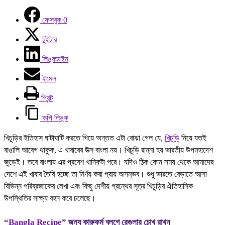
ফেসবুক
0
টুইটার
লিঙ্কডইন
ইমেল
প্রিন্ট
কপি লিঙ্ক
খিচুড়ির ইতিহাস ঘাটাঘাটি করতে গিয়ে অন্তত এটা বোঝা গেল যে,
খিচুড়ি
নিয়ে যতই
বাঙালি আবেগ থাকুক, এ খাবারের উত্স বাংলা নয়। খিচুড়ি রান্না হয় ভারতীয় উপমহাদেশ
জুড়েই। তবে বাংলায় এর প্রবেশ খানিকটা পরে। যদিও ঠিক কোন সময় থেকে আমাদের
দেশে এই খাবার তৈরি হচ্ছে তা নির্ণয় করা প্রায় অসম্ভব। শুধু ভারতে বেড়াতে আসা
বিভিন্ন পরিব্রজাকের লেখা এবং কিছু দেশীয় গ্রন্থের সূত্র খিচুড়ির ঐতিহাসিক
উপস্থিতির সাক্ষ্য বহন করে চলেছে।
“
Bangla Recipe
” জন্য কারুকর্ম ব্লগে রেগুলার চোখ রাখুন