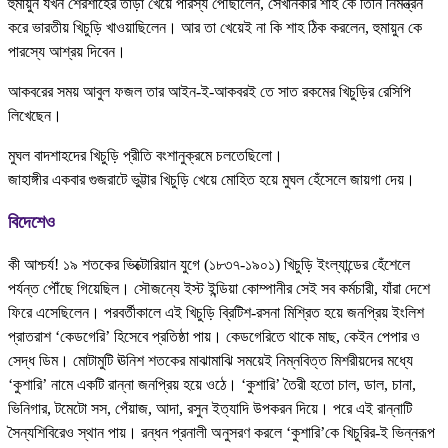
হুমায়ুন যখন শেরশাহের তাড়া খেয়ে পারস্য পৌঁছালেন, সেখানকার শাহ কে তিনি নিমন্ত্রন
করে ভারতীয় খিচুড়ি খাওয়াছিলেন। আর তা খেয়েই না কি শাহ ঠিক করলেন, হুমায়ুন কে
পারস্যে আশ্রয় দিবেন।
আকবরের সময় আবুল ফজল তার আইন-ই-আকবরই তে সাত রকমের খিচুড়ির রেসিপি
লিখেছেন।
মুঘল বাদশাহদের খিচুড়ি প্রীতি বংশানুক্রমে চলতেছিলো।
জাহাঙ্গীর একবার গুজরাটে ভুট্টার খিচুড়ি খেয়ে মোহিত হয়ে মুঘল হেঁসেলে জায়গা দেয়।
বিদেশেও
কী আশ্চর্য! ১৯ শতকের ভিক্টোরিয়ান যুগে (১৮৩৭-১৯০১) খিচুড়ি ইংল্যান্ডের হেঁশেলে
পর্যন্ত পৌঁছে গিয়েছিল। সৌজন্যে ইস্ট ইন্ডিয়া কোম্পানীর সেই সব কর্মচারী, যাঁরা দেশে
ফিরে এসেছিলেন। পরবর্তীকালে এই খিচুড়ি ব্রিটিশ-রসনা মিশ্রিত হয়ে জনপ্রিয় ইংলিশ
প্রাতরাশ ‘কেডগেরি’ হিসেবে প্রতিষ্ঠা পায়। কেডগেরিতে থাকে মাছ, কেইন পেপার ও
সেদ্ধ ডিম। মোটামুটি ঊনিশ শতকের মাঝামাঝি সময়েই নিম্নবিত্ত মিশরীয়দের মধ্যে
‘কুশারি’ নামে একটি রান্না জনপ্রিয় হয়ে ওঠে। ‘কুশারি’ তৈরী হতো চাল, ডাল, চানা,
ভিনিগার, টমেটো সস, পেঁয়াজ, আদা, রসুন ইত্যাদি উপকরন দিয়ে। পরে এই রান্নাটি
সৈন্যশিবিরেও স্থান পায়। রন্ধন প্রনালী অনুসরণ করলে ‘কুশারি’কে খিচুরির-ই ভিন্নরূপ