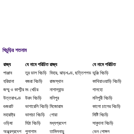
খিচুড়ির শতনাম
রাজ্য
যে নামে পরিচিত
রাজ্য
যে নামে পরিচিত
পাঞ্জাব
তুর ডাল খিচড়ি
বিহার, ঝাড়খণ্ড, ছত্তিশগড
ভুঞ্জি খিচড়ি
হরিয়ানা
বজরা খিচড়ি
রাজস্থান
কাথিয়াওয়াড়ি খিচড়ি
জম্মু ও কাশ্মীর
মং খেচির
নাগাল্যান্ড
গালহো
উত্তরাখণ্ড
উরদ খিচড়ি
মনিপুর
মনিপুরী খিচড়ি
গুজরাট
ভাগারেলি খিচড়ি
মিজোরাম
কালো চালের খিচড়ি
মহারাষ্ট্র
ভালাচা খিচড়ি
গোয়া
মিষ্টি খিচড়ি
ওড়িষা
মিঠা খিচড়ি
মধ্যপ্রদেশ
সাবুদানা খিচড়ি
অন্ধ্রপ্রদেশ
পুলাগাম
তামিলনাড়ু
ভেন পোঙ্গল