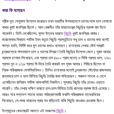
কারা কি বলেছেন
গ্রীক দূত সেলুকাস উল্লেখ করেছেন তখন ভারতীয় উপমহাদেশে চালের সঙ্গে ডাল মেশানো
খাবার খুবই জনপ্রিয় ছিলো। আল বেরুনীও তাঁর ভারততত্ত্বে খিচুড়ির প্রসঙ্গ বাদ দিতে
পারেননি। তিনি দেখেছিলেন, মূলত উত্তর ভারতে
খিচুড়ি
খুবই জনপ্রিয় খাবার।
মরোক্কোর বিখ্যাত পর্যটক ইবন বতুতা খিচুড়ি প্রস্তুতিতে শুধু চাল ও ডালের কথা বলেই
ক্ষান্ত হননি, নির্দিষ্ট করে মুগ ডালের কথাও বলেছেন। চাণক্যের লেখায় মৌর্য সম্রাট
চন্দ্রগুপ্তের শাসনকালে চাল ও ডালের মিশ্রণে তৈরি খিচুড়ির উল্লেখ মেলে। সুষম আহার
প্রসঙ্গে চাণক্য লিখেছেন, এক প্রস্থ চাল (৬০০ গ্রাম মতো) ও সিকি প্রস্থ ডাল, ১/৬২
প্রস্থ নুন ও ১/১৬ প্রস্থ ঘি দিয়ে তৈরি খাবারই হল সুষম আহার। পিছিয়ে ছিলেন না
গ্রিক পরিব্রাজক মেগাস্থিনিসও। তিনিও চাণক্যের মতোই চন্দ্রগুপ্ত মৌর্য্যের রাজসভার
রান্নাঘরে চাল ও ডাল মিশিয়ে খিচুড়ি তৈরির কথা শুনিয়েছেন। পঞ্চদশ শতকে এ দেশে
এসেছিলেন রাশিয়ান পর্যটক আফনাসিই নিকতিন। সুস্বাদু খিচুড়ি তাঁর চোখও এড়াতে
পারেনি। তাঁর লেখায় দক্ষিণ ভারতে চাল-ডাল মিশিয়ে তৈরি খাদ্যের প্রসঙ্গ উঠে এসেছে।
আরও পরে সপ্তদশ শতকে ভারত পরিভ্রমণকারী ফরাসি পরিব্রাজক তাভেরনিয়ের
লিখেছেন, সে-সময় ভারতের প্রায় সব বাড়িতেই নাকি খিচুড়ি খাওয়ার রেওয়াজ ছিল।
ইংল্যান্ডের কেডজ্রেই আদতে এই অঞ্চলের
খিচুড়ি
।