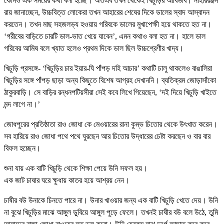
কোনও এক সময়ের কথা বলা হচ্ছে। অতএব তখন থেকেই খিচুড়ির আবির্ভাব। নীহাররঞ্জন
রায় জানাচ্ছেন, উচ্চবিত্ত লোকেরা তখন আহারের শেষের দিকে ডালের স্বাদ আস্বাদন
করতেন। তখন মাছ সহজলভ্য হওয়ায় গরিবকে ডালের মুখাপেক্ষী হয়ে থাকতে হত না।
‘গরীবের বাড়িতে চারটি ডাল-ভাত খেয়ে যাবেন’, এমন কথাও বলা হত না। হালে ডাল
গরিবের আমিষ বলে খ্যাত হলেও প্রথম দিকে ডাল ছিল উচ্চশ্রেণীর খাদ্য।
খিচুড়ি প্রসঙ্গে- ‘খিচুড়ির চার ইয়ার-ঘি পাঁপড় দহি আচার’ কথাটি চালু থাকলেও বাঙালিরা
খিচুড়ির সঙ্গে পাঁপড় ছাড়া অন্য কিছুতে বিশেষ আগ্রহ দেখাননি। ব্যতিক্রম জোড়াসাঁকো
ঠাকুরবাড়ি। সে বাড়ির রন্ধনপটিয়সীরা সেই কবে লিখে গিয়েছেন, ‘দই দিয়ে খিচুড়ি খাইতে
মন্দ লাগে না।’
জোধপুরের প্রতিষ্ঠাতা রাও জোধা কে মেওয়ারের রানা কুম্ভ চিতোর থেকে উৎখাত করেন।
সব হারিয়ে রাও জোধা পথে পথে ঘুরছেন আর চিতোর উদ্ধারের চেষ্টা করছেন ও বার বার
বিফল হচ্ছেন।
শুনা যায় এক বাটি খিচুড়ি থেকে শিক্ষা পেয়ে উনি সফল হয়।
এক জাট চাষার ঘরে ক্ষুধায় কাতর হয়ে আশ্রয় নেন।
চাষীর বউ উনাকে চিনতে পারে না। উনার খাওয়ার জন্য এক বাটি খিচুড়ি খেতে দেয়। উনি
না বুঝে খিচুড়ির মাঝে আঙ্গুল ডুবিয়ে আঙ্গুল পুড়ে ফেলে। তখনই চাষীর বউ বলে উঠে, তুমি