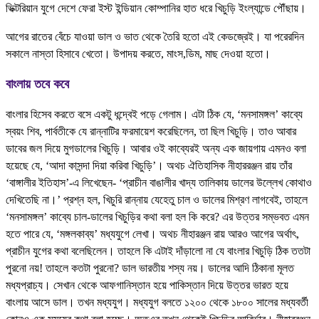
ভিক্টরিয়ান যুগে দেশে ফেরা ইস্ট ইন্ডিয়ান কোম্পানির হাত ধরে খিচুড়ি ইংল্যান্ডে পৌঁছায়।
আগের রাতের বেঁচে যাওয়া ডাল ও ভাত থেকে তৈরি হতো এই কেডজ্রেই। যা পরেরদিন
সকালে নাস্তা হিসাবে খেতো। উপাদয় করতে, মাংস,ডিম, মাছ দেওয়া হতো।
বাংলায় তবে কবে
বাংলার হিসেব করতে বসে একটু ধন্দ্বেই পড়ে গেলাম। এটা ঠিক যে, ‘মনসামঙ্গল’ কাব্যে
স্বয়ং শিব, পার্বতীকে যে রান্নাটির ফরমায়েশ করেছিলেন, তা ছিল খিচুড়ি। তাও আবার
ডাবের জল দিয়ে মুগডালের খিচুড়ি। আবার ওই কাব্যেরই অন্য এক জায়গায় এমনও বলা
হয়েছে যে, ‘আদা কাসন্দা দিয়া করিবা খিচুড়ি’। অথচ ঐতিহাসিক নীহাররঞ্জন রায় তাঁর
‘বাঙ্গালীর ইতিহাস’-এ লিখেছেন- ‘প্রাচীন বাঙালীর খাদ্য তালিকায় ডালের উল্লেখ কোথাও
দেখিতেছি না।’ প্রশ্ন হল, খিচুরি রান্নায় যেহেতু চাল ও ডালের মিশ্রণ লাগবেই, তাহলে
‘মনসামঙ্গল’ কাব্যে চাল-ডালের খিচুড়ির কথা বলা হল কি করে? এর উত্তর সম্ভবত এমন
হতে পারে যে, ‘মঙ্গলকাব্য’ মধ্যযুগে লেখা। অথচ নীহারঞ্জন রায় আরও আগের অর্থাৎ,
প্রাচীন যুগের কথা বলেছিলেন। তাহলে কি এটাই দাঁড়ালো না যে বাংলার খিচুড়ি ঠিক ততটা
পুরনো নয়! তাহলে কতটা পুরনো? ডাল ভারতীয় শস্য নয়। ডালের আদি ঠিকানা মূলত
মধ্যপ্রাচ্য। সেখান থেকে আফগানিস্তান হয়ে পাকিস্তান দিয়ে উত্তর ভারত হয়ে
বাংলায় আসে ডাল। তখন মধ্যযুগ। মধ্যযুগ বলতে ১২০০ থেকে ১৮০০ সালের মধ্যবর্তী