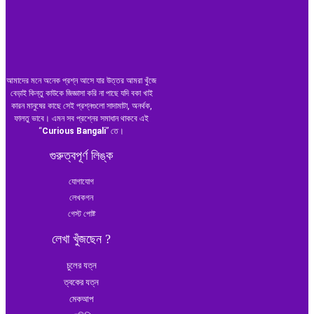
আমাদের মনে অনেক প্রশ্ন আসে যার উত্তর আমরা খুঁজে
বেড়াই কিন্তু কাউকে জিজ্ঞাসা করি না পাছে যদি বকা খাই
কারন মানুষের কাছে সেই প্রশ্নগুলো সাদামাটা, অনর্থক,
ফালতু ভাবে। এমন সব প্রশ্নের সমাধান থাকবে এই
“
Curious Bangali
” তে।
গুরুত্বপূর্ণ লিঙ্ক
যোগাযোগ
লেখকগন
গেস্ট পোষ্ট
লেখা খুঁজছেন ?
চুলের যত্ন
ত্বকের যত্ন
মেকআপ