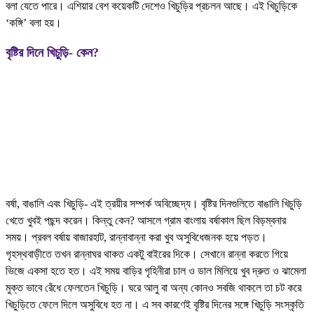
বলা যেতে পারে। এশিয়ার বেশ কয়েকটি দেশেও খিচুড়ির প্রচলন আছে। এই খিচুড়িকে
‘কঙ্গি’ বলা হয়।
বৃষ্টির দিনে খিচুড়ি- কেন?
বর্ষা, বাঙালি এবং খিচুড়ি- এই ত্রয়ীর সম্পর্ক অবিচ্ছেদ্য। বৃষ্টির দিনগুলিতে বাঙালি খিচুড়ি
খেতে খুবই পছন্দ করেন। কিন্তু কেন? আসলে গ্রাম বাংলায় বর্ষাকাল ছিল বিড়ম্বনার
সময়। প্রবল বর্ষায় বাজারহাট, রান্নাবান্না করা খুব অসুবিধেজনক হয়ে পড়ত।
গৃহস্থবাড়ীতে তখন রান্নাঘর থাকত একটু বাইরের দিকে। সেখানে রান্না করতে গিয়ে
ভিজে একসা হতে হত। এই সময় বাড়ির গৃহিনীরা চাল ও ডাল মিলিয়ে খুব দ্রুত ও ঝামেলা
মুক্ত ভাবে রেঁধে ফেলতেন খিচুড়ি। ঘরে আলু বা অন্য কোনও সবজি থাকলে তা চট করে
খিচুড়িতে ফেলে দিলে অসুবিধে হত না। এ সব কারণেই বৃষ্টির দিনের সঙ্গে খিচুড়ি সংস্কৃতি