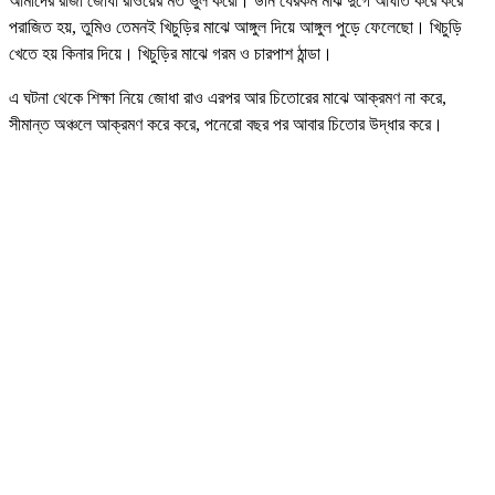
আমাদের রাজা জোধা রাওয়ের মত ভুল করো। উনি যেরকম মাঝ দুর্গে আঘাত করে করে
পরাজিত হয়, তুমিও তেমনই খিচুড়ির মাঝে আঙ্গুল দিয়ে আঙ্গুল পুড়ে ফেলেছো। খিচুড়ি
খেতে হয় কিনার দিয়ে। খিচুড়ির মাঝে গরম ও চারপাশ ঠান্ডা।
এ ঘটনা থেকে শিক্ষা নিয়ে জোধা রাও এরপর আর চিতোরের মাঝে আক্রমণ না করে,
সীমান্ত অঞ্চলে আক্রমণ করে করে, পনেরো বছর পর আবার চিতোর উদ্ধার করে।