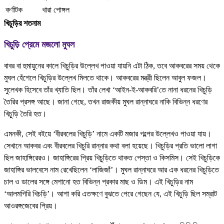
কর্ণাটক
খারা পোঙ্গল
খিচুড়ির শতনাম
খিচুড়ি প্রেমে মজলো মুঘল
বাবর বা হুমায়ুনের কালে খিচুড়ির উল্লেখ পাওয়া যায়নি এটা ঠিক, তবে আকবরের সময় থেকে
মুঘল হেঁশেলে খিচুড়ির উল্লেখ মিলতে থাকে। আকবরের মন্ত্রী ছিলেন আবুল ফজল।
সুলেখক হিসেবে তাঁর খ্যাতি ছিল। তাঁর লেখা ‘আইন-ই-আকবরি’তে নানা ধরনের খিচুড়ি
তৈরির প্রসঙ্গ আছে। জানা গেছে, তখন রাজকীয় মুঘল রান্নাঘরে নাকি বিভিন্ন ধরণের
খিচু়ড়ি তৈরি হত।
এমনকী, সেই বইয়ে ‘বীরবলের খিচুড়ি’ নামে একটি মজার গল্পের উল্লেখও পাওয়া যায়।
সেখানে আকবর এবং বীরবলের খিচুরি রান্নার কথা বলা হয়েছে। খিচুড়ির প্রতি ভালো লাগা
ছিল জাহাঙ্গিরেরও। জাহাঙ্গিরের প্রিয় খিচু়ড়িতে থাকত পেস্তা ও কিসমিস। সেই খিচুড়িকে
জাহাঙ্গির ভালবেসে নাম রেখেছিলেন ‘লাজিজাঁ’। মুঘল রান্নাঘরে আর এক ধরনের খিচুড়িতে
চাল ও ডালের সঙ্গে মেশানো হত বিভিন্ন প্রকার মাছ ও ডিম। এই খিচুড়ির নাম
‘আলমগিরি খিচড়ি’। আশা করি এতক্ষণে বুঝতে পেরে গেছেন যে, এই খিচুড়ি ছিল সম্রাট
আওরঙ্গজেবের প্রিয়।