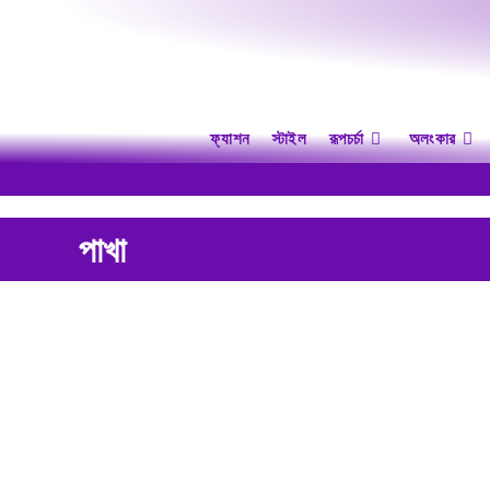
ফ্যাশন
স্টাইল
রূপচর্চা
অলংকার
পাখা