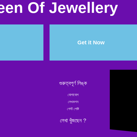
en Of Jewellery
Get it Now
গুরুত্বপূর্ণ লিঙ্ক
যোগাযোগ
লেখকগন
গেস্ট পোষ্ট
লেখা খুঁজছেন ?
েক প্রশ্ন আসে যার উত্তর
চুলের যত্ন
ড়াই কিন্তু কাউকে জিজ্ঞাসা