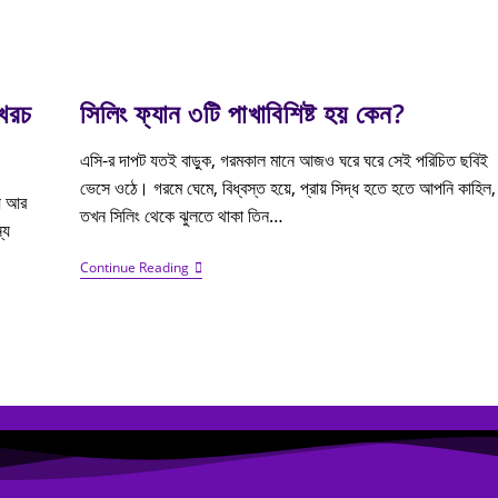
 খরচ
সিলিং ফ্যান ৩টি পাখাবিশিষ্ট হয় কেন?
এসি-র দাপট যতই বাড়ুক, গরমকাল মানে আজও ঘরে ঘরে সেই পরিচিত ছবিই
ভেসে ওঠে। গরমে ঘেমে, বিধ্বস্ত হয়ে, প্রায় সিদ্ধ হতে হতে আপনি কাহিল,
য় আর
তখন সিলিং থেকে ঝুলতে থাকা তিন…
্য
Continue Reading