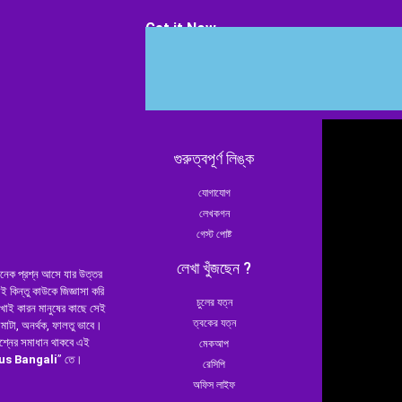
Get it Now
গুরুত্বপূর্ণ লিঙ্ক
যোগাযোগ
লেখকগন
গেস্ট পোষ্ট
লেখা খুঁজছেন ?
েক প্রশ্ন আসে যার উত্তর
ই কিন্তু কাউকে জিজ্ঞাসা করি
চুলের যত্ন
 খাই কারন মানুষের কাছে সেই
ত্বকের যত্ন
ামাটা, অনর্থক, ফালতু ভাবে।
শ্নের সমাধান থাকবে এই
মেকআপ
us Bangali
” তে।
রেসিপি
অফিস লাইফ