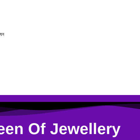
যেন
en Of Jewellery