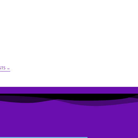
STS
→