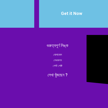
Get it Now
গুরুত্বপূর্ণ লিঙ্ক
যোগাযোগ
লেখকগন
গেস্ট পোষ্ট
লেখা খুঁজছেন ?
েক প্রশ্ন আসে যার উত্তর
চুলের যত্ন
ই কিন্তু কাউকে জিজ্ঞাসা করি
 খাই কারন মানুষের কাছে সেই
ত্বকের যত্ন
ামাটা, অনর্থক, ফালতু ভাবে।
মেকআপ
শ্নের সমাধান থাকবে এই
রেসিপি
us Bangali
” তে।
অফিস লাইফ