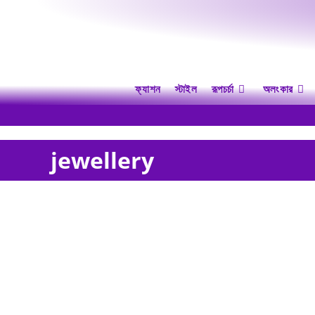
ফ্যাশন
স্টাইল
রূপচর্চা
অলংকার
jewellery