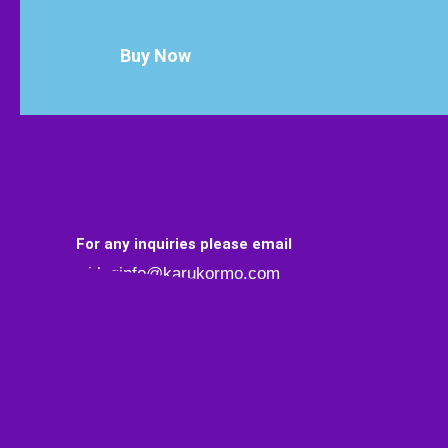
Buy Now
For any inquiries please email
bloginfo@karukormo.com
আমাদের মনে অন
আমরা খুঁজে বেড়া
NEWSLETTER
না পাছে যদি বকা
প্রশ্নগুলো সাদ
By clicking “submit,” you agree to receive emails from Karukormo
এমন সব প্র
and accept our web terms of use and privacy and cookie policy.
“
Curio