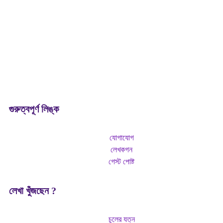
আমাদের মনে অনেক প্রশ্ন আসে যার উত্তর আমরা খুঁজে বেড়াই কিন্তু কাউকে
জিজ্ঞাসা করি না পাছে যদি বকা খাই কারন মানুষের কাছে সেই প্রশ্নগুলো সাদামাটা,
অনর্থক, ফালতু ভাবে। এমন সব প্রশ্নের সমাধান থাকবে এই “
Curious
Bangali
” তে।
গুরুত্বপূর্ণ লিঙ্ক
যোগাযোগ
লেখকগন
গেস্ট পোষ্ট
লেখা খুঁজছেন ?
চুলের যত্ন