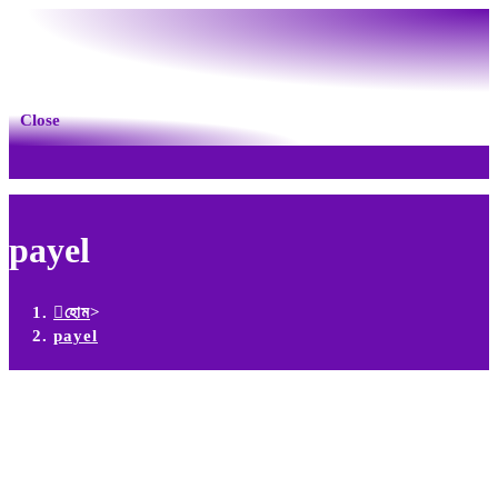
Close
payel
হোম
>
payel