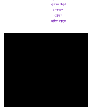
ত্বকের যত্ন
মেকআপ
রেসিপি
অফিস লাইফ