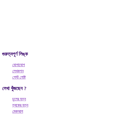
আমাদের মনে অনেক প্রশ্ন আসে যার উত্তর আমরা খুঁজে বেড়াই কিন্তু কাউকে জিজ্ঞাসা
করি না পাছে যদি বকা খাই কারন মানুষের কাছে সেই প্রশ্নগুলো সাদামাটা, অনর্থক, ফালতু
ভাবে। এমন সব প্রশ্নের সমাধান থাকবে এই “
Curious Bangali
” তে।
গুরুত্বপূর্ণ লিঙ্ক
যোগাযোগ
লেখকগন
গেস্ট পোষ্ট
লেখা খুঁজছেন ?
চুলের যত্ন
ত্বকের যত্ন
মেকআপ