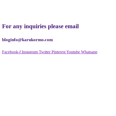
For any inquiries please email
bloginfo@karukormo.com
Facebook-f
Instagram
Twitter
Pinterest
Youtube
Whatsapp
NEWSLETTER
By clicking “submit,” you agree to receive emails from Karukormo
and accept our web terms of use and privacy and cookie policy.