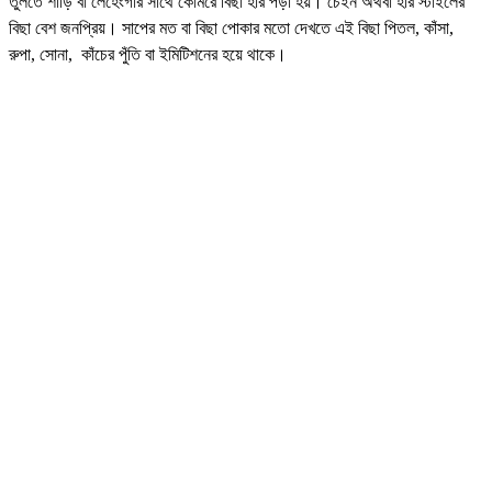
তুলতে শাড়ি বা লেহেংগার সাথে কোমরে বিছা হার পড়া হয়। চেইন অথবা হার স্টাইলের
বিছা বেশ জনপ্রিয়। সাপের মত বা বিছা পোকার মতো দেখতে এই বিছা পিতল, কাঁসা,
রুপা, সোনা, কাঁচের পুঁতি বা ইমিটিশনের হয়ে থাকে।