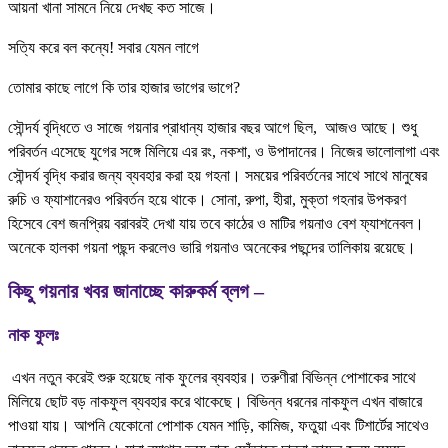
আয়না খানা সামনে নিয়ে দেখছ কত সাজে।
সত্যি করে বল কন্যে! সবার যেমন লাগে
তোমার কাছে লাগে কি তার হাজার ভাগের ভাগে?
সৌন্দর্য বৃদ্ধিতে ও সাজে গয়নার প্রাধান্য হাজার বছর আগে ছিল, আজও আছে। শুধু
পরিবর্তন এসেছে যুগের সঙ্গে মিলিয়ে এর রং, নকশা, ও উপাদানের। নিজের ভালোলাগা এবং
সৌন্দর্য বৃদ্ধি করার জন্য ব্যবহার করা হয় গহনা। সময়ের পরিবর্তনের সাথে সাথে মানুষের
রুচি ও ফ্যাশানেরও পরিবর্তন হয়ে থাকে। সোনা, রুপা, হীরা, মুক্তা গহনার উপকরণ
হিসেবে বেশ জনপ্রিয় বরাবরই দেখা যায় তবে কাঠের ও মাটির গয়নাও বেশ ফ্যাশনেবল।
অনেকে হালকা গয়না পছন্দ করলেও ভারি গয়নাও অনেকের পছন্দের তালিকায় রয়েছে।
কিছু গয়নার খবর জানাচ্ছে কারুকর্ম ব্লগ –
নাক ফুলঃ
এখন নতুন করেই শুরু হয়েছে নাক ফুলের ব্যবহার। তরুণীরা বিভিন্ন পোশাকের সাথে
মিলিয়ে ছোট বড় নাকফুল ব্যবহার করে থাকেছে। বিভিন্ন ধরনের নাকফুল এখন বাজারে
পাওয়া যায়। আপনি যেকোনো পোশাক যেমন শাড়ি, কামিজ, ফতুয়া এবং টিশার্টের সাথেও