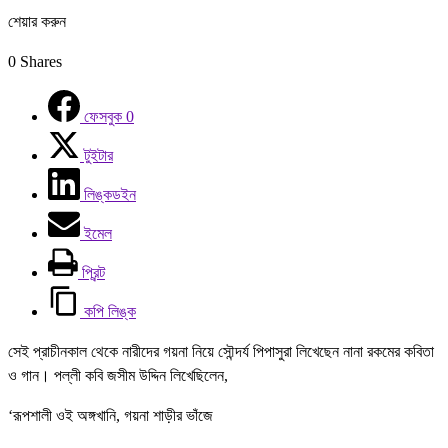
শেয়ার করুন
0
Shares
ফেসবুক
0
টুইটার
লিঙ্কডইন
ইমেল
প্রিন্ট
কপি লিঙ্ক
সেই প্রাচীনকাল থেকে নারীদের গয়না নিয়ে সৌন্দর্য পিপাসুরা লিখেছেন নানা রকমের কবিতা
ও গান। পল্লী কবি জসীম উদ্দিন লিখেছিলেন,
‘রূপশালী ওই অঙ্গখানি, গয়না শাড়ীর ভাঁজে