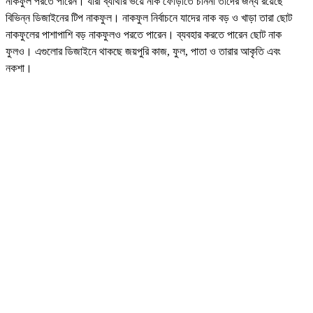
নাকফুল পরতে পারেন। যারা ব্যাথার ভয়ে নাক ফোঁড়াতে চাননা তাদের জন্য রয়েছে
বিভিন্ন ডিজাইনের টিপ নাকফুল। নাকফুল নির্বাচনে যাদের নাক বড় ও খাড়া তারা ছোট
নাকফুলের পাশাপাশি বড় নাকফুলও পরতে পারেন। ব্যবহার করতে পারেন ছোট নাক
ফুলও। এগুলোর ডিজাইনে থাকছে জয়পুরি কাজ, ফুল, পাতা ও তারার আকৃতি এবং
নকশা।