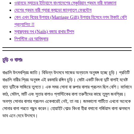
ওয়ানডে ম্যাচের ইতিহাসে বাংলাদেশের সেঞ্চুরিয়ান প্রথম নারী ফারজানা
দেশের প্রথম নারী প্যারা কমান্ডো জান্নাতুল ফেরদৌস
কেন এখন বিয়ের উপহার (Marriage Gift) উপহার হিসেবে নগদ টাকাই বেশি
প্রত্যাশিত !!
স্বাস্থ্যকর নখ (Nails) বজায় রাখার টিপস
লিপস্টিক এর আবিষ্কার
চুড়ি ও বালাঃ
বাঙালি উৎসবপ্রিয় জাতি। বিভিন্ন উৎসবে সাজের অন্যতম অনুষঙ্গ হচ্ছে চুড়ি। প্রতিটি
বাঙালি নারীর প্রিয় অনুষঙ্গ এই রকমারি রঙ্গিন চুড়ি। মোটা একটি কিংবা দুটি বালাই যথেষ্ট
হাত দুটিকে সাজিয়ে তুলতে। এক সময় সোনা বা রুপার বালার প্রচলন ছিল বেশি। বর্তমানে
কাঠ, মেটাল, মাটি এবং সুতার বালাও প্লাস্টিকের বালা তরুণীদের কাছে তুমুল জনপ্রিয়।
অবশ্য সোনার বালার প্রচলন একেবারেই নেই, তা নয়। জমকালো পার্টিতে এখনো অনেকে
সোনার বালা পরতে পছন্দ করেন। হোয়াইট গোল্ড কিংবা হীরা বসানো গর্জিয়াস বালা ঝলমলে
ভাব এনে দেবে উৎসবে।