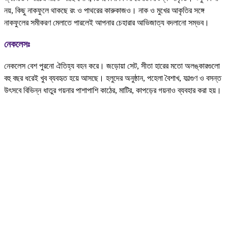
নয়, কিছু নাকফুলে থাকছে রং ও পাথরের কারুকাজও। নাক ও মুখের আকৃতির সঙ্গে
নাকফুলের সমীকরণ মেলাতে পারলেই আপনার চেহারার আভিজাত্য বদলানো সম্ভব।
নেকলেসঃ
নেকলেস বেশ পুরনো ঐতিহ্য বহন করে। জড়োয়া সেট, সীতা হারের মতো অলঙ্কারগুলো
বহু বছর ধরেই খুব ব্যবহৃত হয়ে আসছে। হলুদের অনুষ্ঠান, পহেলা বৈশাখ, ফাল্গুণ ও বসন্ত
উৎসবে বিভিন্ন ধাতুর গয়নার পাশাপাশি কাঠের, মাটির, কাপড়ের গয়নাও ব্যবহার করা হয়।