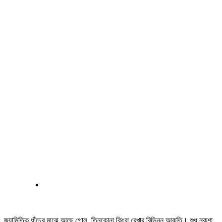
জ্যামিতিক ধাঁচের মাঝে আছে গোল, তিনকোনা কিংবা রেখার বিভিন্ন আকৃতি। শুধু নকশা